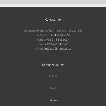
Contact Info
Handwerkerzone 176 / I-39043 Klausen (BZ)
Telefon:
+39 0472 545360
Handy:
+39 348 3336077
Fax:
+39 0472 545362
E-Mail:
elektro@hoeller.bz
Gebrüder Höller:
Hydro
Holz
Elektro